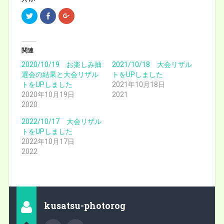
ク
F
ク
リ
a
リ
ッ
c
ッ
ク
e
ク
し
b
し
て
o
て
T
o
G
関連
w
k
o
i
で
o
2020/10/19 お楽しみ抽
2021/10/18 大会リザル
t
共
g
選会の結果と大会リザル
t
有
l
トをUPしました
e
(
e
トをUPしました
2021年10月18日
r
新
+
で
し
で
2020年10月19日
2021
共
い
共
2020
有
ウ
有
(
ィ
(
新
ン
新
2022/10/17 大会リザル
し
ド
し
い
ウ
い
トをUPしました
ウ
で
ウ
ィ
開
ィ
2022年10月17日
ン
き
ン
2022
ド
ま
ド
ウ
す
ウ
で
)
で
開
開
き
き
ま
ま
す
す
)
)
kusatsu-photorog