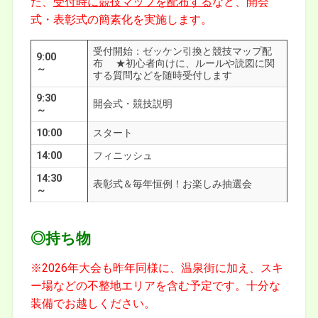
た、
受付時に競技マップを配布する
など、開会
式・表彰式の簡素化を実施します。
受付開始：ゼッケン引換と競技マップ配
9:00
布 ★初心者向けに、ルールや読図に関
～
する質問などを随時受付します
9:30
開会式・競技説明
～
10:00
スタート
14:00
フィニッシュ
14:30
表彰式＆毎年恒例！お楽しみ抽選会
～
◎持ち物
※2026年大会も昨年同様に、温泉街に加え、スキ
ー場などの不整地エリアを含む予定です。十分な
装備でお越しください。