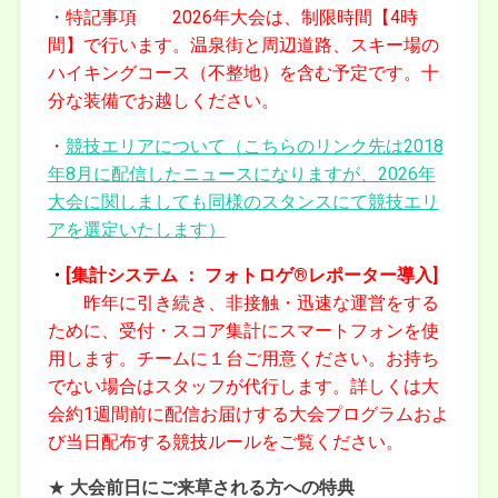
・
特記事項
2026年大会は、制限時間【4時
間】で行います。温泉街と周辺道路、スキー場の
ハイキングコース（不整地）を含む予定です。十
分な装備でお越しください。
・
競技エリアについて（こちらのリンク先は2018
年8月に配信したニュースになりますが、2026年
大会に関しましても同様のスタンスにて競技エリ
アを選定いたします）
・
[集計
システム ： フォトロゲ®レポーター導入]
昨年に引き続き、非接触・迅速な運営をする
ために、受付・スコア集計にスマートフォンを使
用します。チームに１台ご用意ください。お持ち
でない場合はスタッフが代行します。詳しくは大
会約1週間前に配信お届けする大会プログラムおよ
び当日配布する競技ルールをご覧ください。
★
大会前日にご来草される方への特典