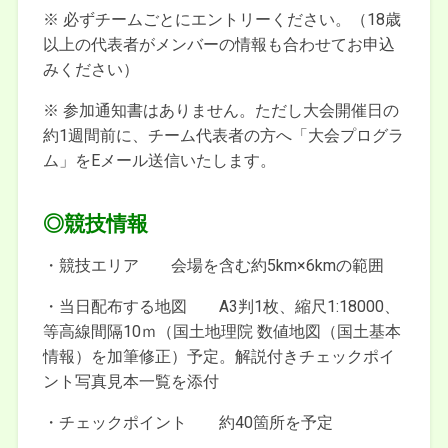
※ 必ずチームごとにエントリーください。（18歳
以上の代表者がメンバーの情報も合わせてお申込
みください）
※ 参加通知書はありません。ただし大会開催日の
約1週間前に、チーム代表者の方へ「大会プログラ
ム」をEメール送信いたします。
◎競技情報
・競技エリア 会場を含む約5km×6kmの範囲
・当日配布する地図 A3判1枚、縮尺1:18000、
等高線間隔10ｍ（国土地理院 数値地図（国土基本
情報）を加筆修正）予定。解説付きチェックポイ
ント写真見本一覧を添付
・チェックポイント 約40箇所を予定