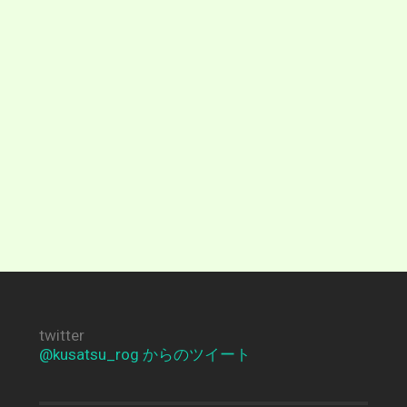
twitter
@kusatsu_rog からのツイート