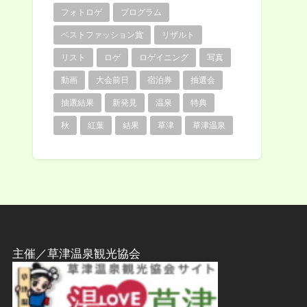
フォトロゲ
プログラム
ベストファッション賞
リザルト
リスト
ロゲ
ロゲイニング
写真
動画
大会前日
宿泊券
抽選会
抽選結果
新発見
温泉
特典
秋
紅葉
結果
草津
草津温泉
主催／草津温泉観光協会