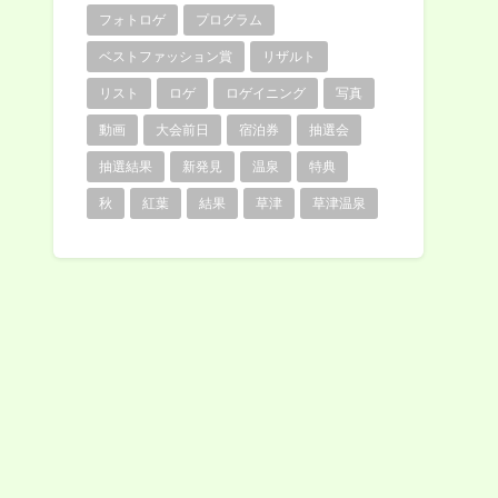
フォトロゲ
プログラム
ベストファッション賞
リザルト
リスト
ロゲ
ロゲイニング
写真
動画
大会前日
宿泊券
抽選会
抽選結果
新発見
温泉
特典
秋
紅葉
結果
草津
草津温泉