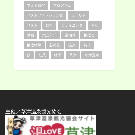
フォトロゲ
プログラム
ベストファッション賞
リザルト
リスト
ロゲ
ロゲイニング
写真
動画
大会前日
宿泊券
抽選会
抽選結果
新発見
温泉
特典
秋
紅葉
結果
草津
草津温泉
主催／草津温泉観光協会