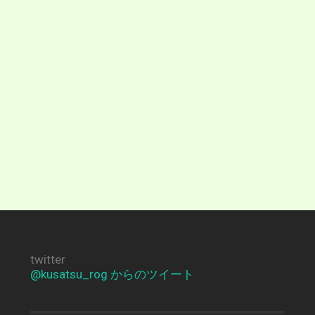
twitter
@kusatsu_rog からのツイート