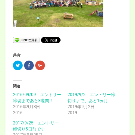
共有:
ク
F
ク
リ
a
リ
ッ
c
ッ
ク
e
ク
し
b
し
て
o
て
T
o
G
関連
w
k
o
i
で
o
2016/09/09 エントリー
2019/9/2 エントリー締
t
共
g
締切まであと3週間！
t
有
l
切りまで、あと1ヵ月！
e
(
e
2016年9月8日
2019年9月2日
r
新
+
で
し
で
2016
2019
共
い
共
有
ウ
有
(
ィ
(
2017/9/25 エントリー
新
ン
新
締切り5日前です！
し
ド
し
い
ウ
い