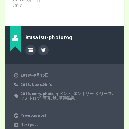
2017年9月25日
ウ
で
ウ
ィ
開
ィ
2017
ン
き
ン
ド
ま
ド
ウ
す
ウ
で
)
で
開
開
き
き
ま
ま
す
す
kusatsu-photorog
)
)
2018年9月10日
2018
,
News&Info
2018
,
entry
,
photo
,
イベント
,
エントリー
,
シリーズ
,
フォトロゲ
,
写真
,
秋
,
草津温泉
Previous post
Next post