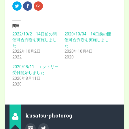
ク
F
ク
リ
a
リ
ッ
c
ッ
ク
e
ク
し
b
し
て
o
て
T
o
G
関連
w
k
o
i
で
o
2022/10/2 14日前の開
2020/10/04 14日前の開
t
共
g
催可否判断を実施しまし
t
有
l
催可否判断を実施しまし
e
(
e
た
た
r
新
+
で
し
で
2022年10月2日
2020年10月4日
共
い
共
2022
有
ウ
有
2020
(
ィ
(
新
ン
新
2020/08/11 エントリー
し
ド
し
い
ウ
い
受付開始しました
ウ
で
ウ
ィ
開
ィ
2020年8月11日
ン
き
ン
2020
ド
ま
ド
ウ
す
ウ
で
)
で
開
開
き
き
ま
ま
す
す
)
)
kusatsu-photorog