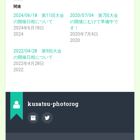
て
o
て
T
o
G
関連
w
k
o
i
で
o
2024/06/18 第11回大会
2020/07/04 第7回大会
t
共
g
の開催日程について
t
有
l
の開催にむけて準備中で
e
(
e
2024年6月18日
す！
r
新
+
で
し
で
2024
2020年7月4日
共
い
共
有
ウ
有
2020
(
ィ
(
新
ン
新
2022/04/28 第9回大会
し
ド
し
い
ウ
い
の開催日程について
ウ
で
ウ
ィ
開
ィ
2022年4月28日
ン
き
ン
2022
ド
ま
ド
ウ
す
ウ
で
)
で
開
開
き
き
ま
ま
す
す
)
)
kusatsu-photorog