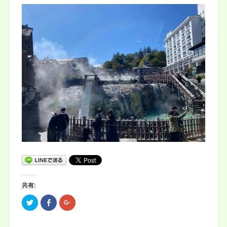
共有:
ク
F
ク
リ
a
リ
ッ
c
ッ
ク
e
ク
し
b
し